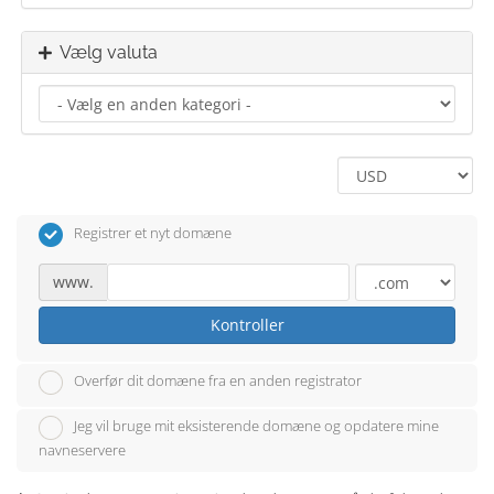
Vælg valuta
Registrer et nyt domæne
www.
Kontroller
Overfør dit domæne fra en anden registrator
Jeg vil bruge mit eksisterende domæne og opdatere mine
navneservere