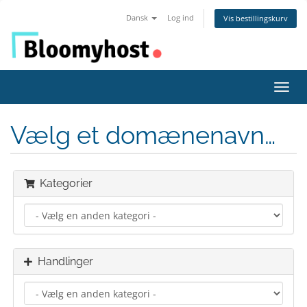
Dansk
Log ind
Vis bestillingskurv
Skift
navig
Vælg et domænenavn…
Kategorier
Handlinger