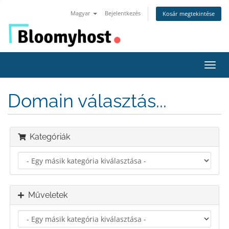
Magyar
Bejelentkezés
Kosár megtekintése
Váltá
a
navig
Domain választás...
Kategóriák
Műveletek