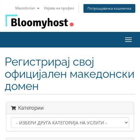
Macedonian
Најава на профил
Потрошувачка кошничка
Вклу
ја
нави
Регистрирај свој
официјален македонски
домен
Категории