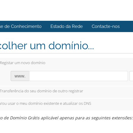
se de Conhecimento
Estado da Rede
Contacte-nos
olher um domínio...
Registar um novo domínio
www.
Transferência do seu domínio de outro registrar
Vou usar o meu domínio existente e atualizar os DNS
o de Domínio Grátis aplicável apenas para as seguintes extensões