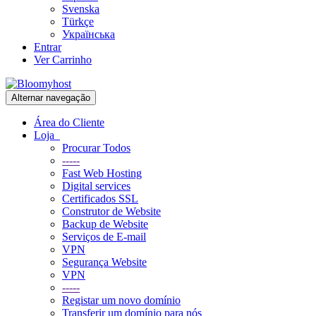
Svenska
Türkçe
Українська
Entrar
Ver Carrinho
Alternar navegação
Área do Cliente
Loja
Procurar Todos
-----
Fast Web Hosting
Digital services
Certificados SSL
Construtor de Website
Backup de Website
Serviços de E-mail
VPN
Segurança Website
VPN
-----
Registar um novo domínio
Transferir um domínio para nós