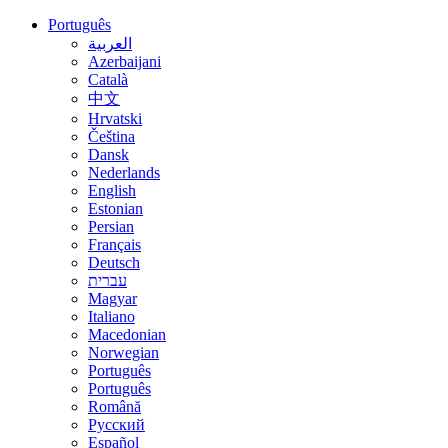
Português
العربية
Azerbaijani
Català
中文
Hrvatski
Čeština
Dansk
Nederlands
English
Estonian
Persian
Français
Deutsch
עברית
Magyar
Italiano
Macedonian
Norwegian
Português
Português
Română
Русский
Español