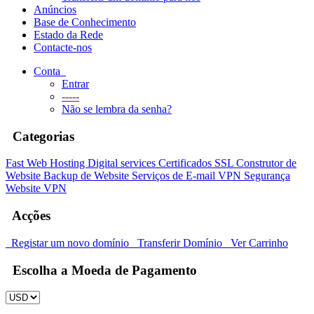
Anúncios
Base de Conhecimento
Estado da Rede
Contacte-nos
Conta
Entrar
-----
Não se lembra da senha?
Categorias
Fast Web Hosting
Digital services
Certificados SSL
Construtor de
Website
Backup de Website
Serviços de E-mail
VPN
Segurança
Website
VPN
Acções
Registar um novo domínio
Transferir Domínio
Ver Carrinho
Escolha a Moeda de Pagamento